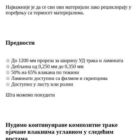
Најважније је да се сви ови материјали лако рециклирају у
поређењу са термосет материјалима.
Предности
☆ До 1200 мм прореза за ширину УД трака и ламината
☆ Дебљина од 0,250 мм до 0,350 мм
☆ 50% на 65% влакана по тежини
☆ Ламинати доступни са филмом и скрипцима
☆ Доступно у листу или ролни
Шта можемо понудити
Нудимо континуиране композитне траке
ојачане влакнима углавном у следећим
врстама