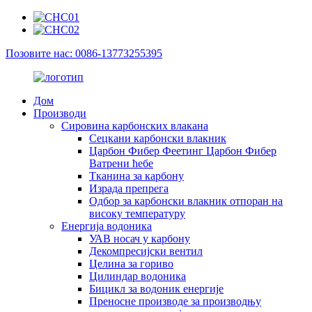
Позовите нас: 0086-13773255395
Дом
Производи
Сировина карбонских влакана
Сецкани карбонски влакник
Царбон Фибер Феетинг Царбон Фибер
Ватрени ћебе
Тканина за карбону
Израда препрега
Одбор за карбонски влакник отпоран на
високу температуру
Енергија водоника
УАВ носач у карбону
Декомпресијски вентил
Целина за гориво
Цилиндар водоника
Бицикл за водоник енергије
Преносне производе за производњу