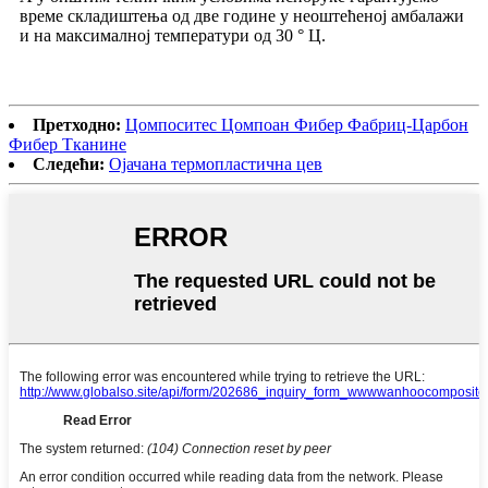
време складиштења од две године у неоштећеној амбалажи
и на максималној температури од 30 ° Ц.
Претходно:
Цомпоситес Цомпоан Фибер Фабриц-Царбон
Фибер Тканине
Следећи:
Ојачана термопластична цев