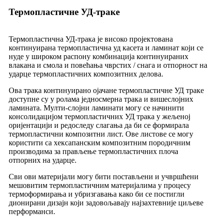
Термопластичне УД-траке
Термопластична УД-трака је високо пројектована
континуирана термопластична уд касета и ламинат који се
нуде у широком распону комбинација континуираних
влакана и смола и повећања чврстих / снага и отпорност на
ударце термопластичних композитних делова.
Ова трака континуирано ојачане термопластичне УД траке
доступне су у ролама једносмерна трака и вишеслојних
ламината. Мулти-слојни ламинати могу се начинити
консолидацијом термопластичних УД трака у жељеној
оријентацији и редоследу слагања да би се формирала
термопластични композитни лист. Ове листове се могу
користити са хексапанским композитним породичним
производима за прављење термопластичних плоча
отпорних на ударце.
Сви ови материјали могу бити постављени и учвршћени
мешовитим термопластичним материјалима у процесу
термоформирања и убризгавања како би се постигли
дионирани дизајн који задовољавају најзахтевније циљеве
перформанси.