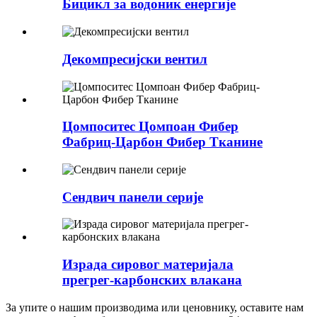
Бицикл за водоник енергије
Декомпресијски вентил
Цомпоситес Цомпоан Фибер
Фабриц-Царбон Фибер Тканине
Сендвич панели серије
Израда сировог материјала
прегрег-карбонских влакана
За упите о нашим производима или ценовнику, оставите нам