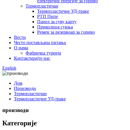
електричне енергије за гориво
Термопластичан
Термопластичне УД-траке
РТП Пипе
Панел за суву карту
Приколица сукња
Ремен за резервоар за гориво
Вести
Често постављана питања
О нама
Фабричка турнеја
Контактирајте нас
English
Дом
Производи
Термопластичан
Термопластичне УД-траке
производи
Категорије