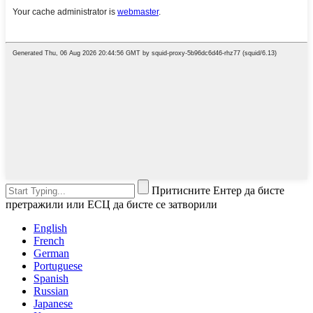
Притисните Ентер да бисте
претражили или ЕСЦ да бисте се затворили
English
French
German
Portuguese
Spanish
Russian
Japanese