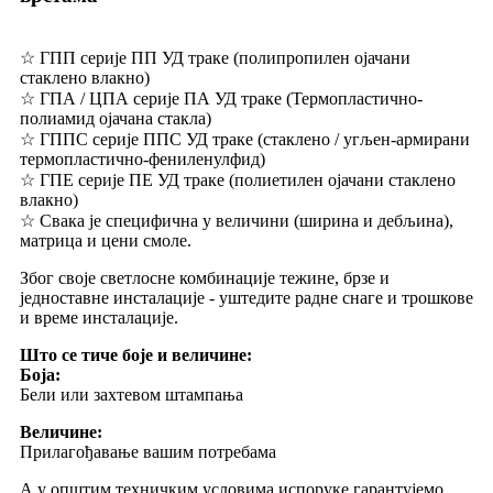
☆ ГПП серије ПП УД траке (полипропилен ојачани
стаклено влакно)
☆ ГПА / ЦПА серије ПА УД траке (Термопластично-
полиамид ојачана стакла)
☆ ГППС серије ППС УД траке (стаклено / угљен-армирани
термопластично-фениленулфид)
☆ ГПЕ серије ПЕ УД траке (полиетилен ојачани стаклено
влакно)
☆ Свака је специфична у величини (ширина и дебљина),
матрица и цени смоле.
Због своје светлосне комбинације тежине, брзе и
једноставне инсталације - уштедите радне снаге и трошкове
и време инсталације.
Што се тиче боје и величине:
Боја:
Бели или захтевом штампања
Величине:
Прилагођавање вашим потребама
А у општим техничким условима испоруке гарантујемо