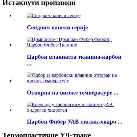
Истакнути производи
Сендвич панели серије
Царбон влакнаста тканина-карбон
...
Отпорна на високе температуре ...
Царбон Фибер УАВ сталак-хидро ...
Термопластичне УД-траке