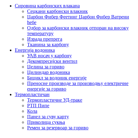
Сировина карбонских влакана
Сецкани карбонски влакник
Царбон Фибер Феетинг Царбон Фибер Ватрени
ћебе
Одбор за карбонски влакник отпоран на високу
температуру
Израда препрега
Тканина за карбону
Енергија водоника
УАВ носач у карбону
Декомпресијски вентил
Целина за гориво
Цилиндар водоника
Бицикл за водоник енергије
Преносне производе за производњу електричне
енергије за гориво
Термопластичан
Термопластичне УД-траке
РТП Пипе
Кола
Панел за суву карту
Приколица сукња
Ремен за резервоар за гориво