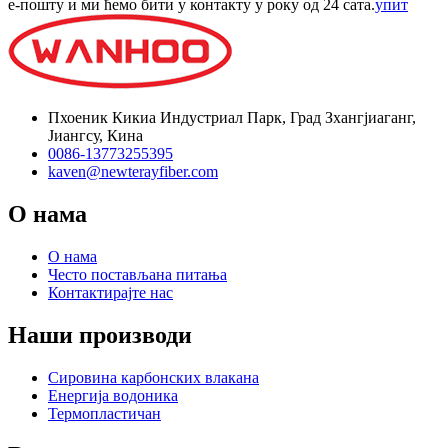
е-пошту и ми ћемо бити у контакту у року од 24 сата.
упит
Пхоеник Кикиа Индустриал Парк, Град Зхангјиаганг,
Јиангсу, Кина
0086-13773255395
kaven@newterayfiber.com
О нама
О нама
Често постављана питања
Контактирајте нас
Наши производи
Сировина карбонских влакана
Енергија водоника
Термопластичан