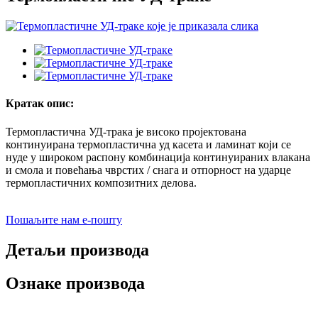
Кратак опис:
Термопластична УД-трака је високо пројектована
континуирана термопластична уд касета и ламинат који се
нуде у широком распону комбинација континуираних влакана
и смола и повећања чврстих / снага и отпорност на ударце
термопластичних композитних делова.
Пошаљите нам е-пошту
Детаљи производа
Ознаке производа