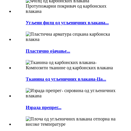
Угљени филц од угљеничних влакана...
Пластично ојачање...
Тканина од угљеничних влакана-Ца...
Израда препрег...