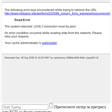
Притисните ентер за претрагу
или ЕСЦ да бисте затворили