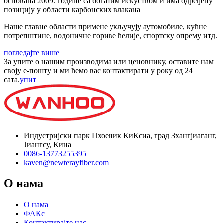
основана 2009. године са богатим искуством и има одређену
позицију у области карбонских влакана
Наше главне области примене укључују аутомобиле, кућне
потрепштине, водоничне гориве ћелије, спортску опрему итд.
погледајте више
За упите о нашим производима или ценовнику, оставите нам
своју е-пошту и ми ћемо вас контактирати у року од 24
сата.
упит
Индустријски парк Пхоеник КиКсиа, град Зхангјиаганг,
Јиангсу, Кина
0086-13773255395
kaven@newterayfiber.com
О нама
О нама
ФАКс
Контактирајте нас