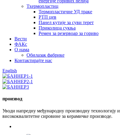
енергије горивих ћелија
Тхермопластиц
Термопластичне УД траке
РТП цев
Панел кутије за суви терет
Приколица сукња
Ремен за резервоар за гориво
Вести
ФАКс
О нама
Обилазак фабрике
Контактирајте нас
English
производ
Уводи напредну међународну производну технологију и
висококвалитетне сировине за керамичке производе.