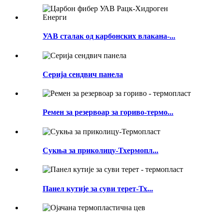
УАВ сталак од карбонских влакана-...
Серија сендвич панела
Ремен за резервоар за гориво-термо...
Сукња за приколицу-Тхермопл...
Панел кутије за суви терет-Тх...