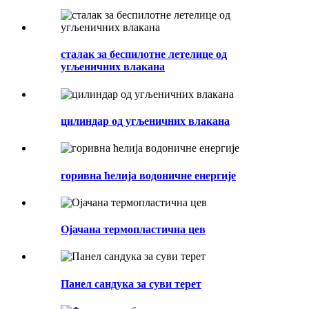
сталак за беспилотне летелице од
угљеничних влакана
цилиндар од угљеничних влакана
горивна ћелија водоничне енергије
Ојачана термопластична цев
Панел сандука за суви терет