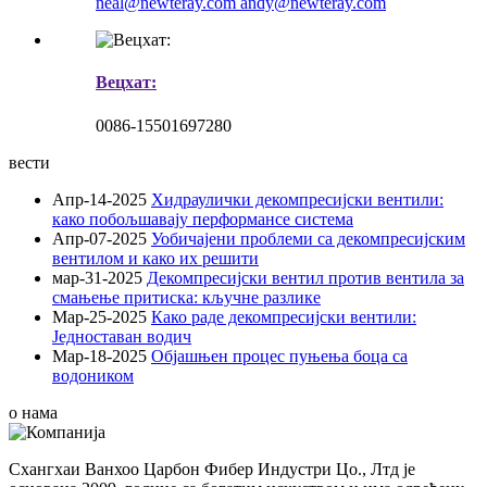
neal@newteray.com
andy@newteray.com
Вецхат:
0086-15501697280
вести
Апр-14-2025
Хидраулички декомпресијски вентили:
како побољшавају перформансе система
Апр-07-2025
Уобичајени проблеми са декомпресијским
вентилом и како их решити
мар-31-2025
Декомпресијски вентил против вентила за
смањење притиска: кључне разлике
Мар-25-2025
Како раде декомпресијски вентили:
Једноставан водич
Мар-18-2025
Објашњен процес пуњења боца са
водоником
о нама
Схангхаи Ванхоо Царбон Фибер Индустри Цо., Лтд је