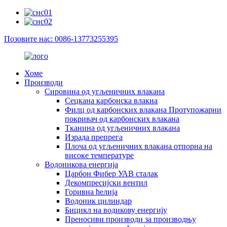
Позовите нас: 0086-13773255395
Хоме
Производи
Сировина од угљеничних влакана
Сецкана карбонска влакна
Филц од карбонских влакана Протупожарни
покривач од карбонских влакана
Тканина од угљеничних влакана
Израда препрега
Плоча од угљеничних влакана отпорна на
високе температуре
Водоникова енергија
Царбон Фибер УАВ сталак
Декомпресијски вентил
Горивна ћелија
Водоник цилиндар
Бицикл на водикову енергију
Преносиви производи за производњу