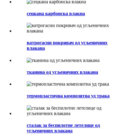
сецкана карбонска влакна
ватрогасни покривач од угљеничних
влакана
тканина од угљеничних влакана
термопластична композитна уд трака
сталак за беспилотне летелице од
угљеничних влакана