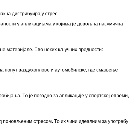
лакна дистрибуирају стрес.
раности у апликацијама у којима је довољна насумична
зне материјале. Ево неких кључних предности:
ма попут ваздухоплове и аутомобилске, где смањење
робијања. То је погодно за апликације у спортској опреми,
д поновљеним стресом. То их чини идеалним за употребу