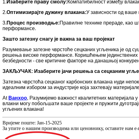
1.
Изаберите праву смолу:
Компатибилност између влакан
2.
Оптимизирајте дужину влакана:
У зависности од ваше 
3.
Процес производње:
Правилне технике прераде, као ш
перформансе.
Зашто затезну снагу је важна за ваш пројекат
Разумевање затезне чврстоће сецканих угљеника је од суш
решења високе перформансе. Коришћењем јединствених с
безбедности - све критичне факторе на данашњој конкур
ЗАКЉУЧАК: Изаберите јачи решења са сецканим угљ
Затезна чврстоћа сецканог карбонских влакана нуди непо
идеалним избором за индустрије која захтевају материјал
At
Ванхоо
, Разумијемо важност квалитетних материјала у
влакни могу побољшати ваше пројекте и пружити дуготрај
угљених влакана!
Вријеме поште: Јан-15-2025
За упите о нашим производима или ценовнику, оставите нам е-п