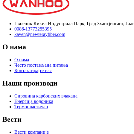
Пхоеник Кикиа Индустриал Парк, Град Зхангјиаганг, Јиа
0086-13773255395
kaven@newterayfiber.com
О нама
О нама
Често постављана питања
Контактирајте нас
Наши производи
Сировина карбонских влакана
Енергија водоника
Термопластичан
Вести
Вести компаније