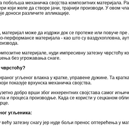
да побољша механичка својства композитних материјала. 
ри који желе да створе јачи, трајнији производи. У овом чла
је доноси различите апликације.
 материјал може да издржи док се протеже или повуче пре л
око-перформансе материјала - као што су ваздухопловна, ау
оизвода.
омпозитне материјале, нуди импресивну затезну чврстоћу ко
ешења без угрожавања снаге.
у чврстоћу?
аног угљеног влакна у кратке, управене дужине. Та кратк
оји показује врхунска механичка својства.
зузетно добро врши због инхерентних својстава самог игњи
типа и процеса производње. Када се користи у сецканом обл
рце.
ног угљеника:
 већу затезну снагу јер нуде бољи пренос оптерећења у ма