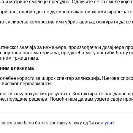
а и матрице смоле је пресудна. Одлучите се за смоле кој
пријаве, одабир десне дужине влакана максимизираће затез
то су ливење компресије или убризгавања, осигурати да се
тинског значаја за инжењере, произвођаче и дизајнере про
војстава овог материјала, предузећа могу постићи бољу 
ентним тржиштима.
еним влакнима
колебне користи за широк спектар апликација. Његова спос
е високог перформанси.
 постизању врхунских резултата. Контактирајте нас данас д
не, поуздане решења. Помоћи нам да вам узмете своје про
ошту и ми ћемо бити у контакту у року од 24 сата.
упит