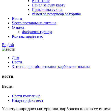
РТП Пипе
Панел за суву карту
Приколица сукња
Ремен за резервоар за гориво
Вести
Често постављана питања
О нама
Фабричка турнеја
Контактирајте нас
English
Дом
Вести
Затезна чврстоћа сецканог карбонског влакна
вести
Вести
Вести компаније
Индустријска вест
У свету напредних материјала, карбонска влакна се истиче 