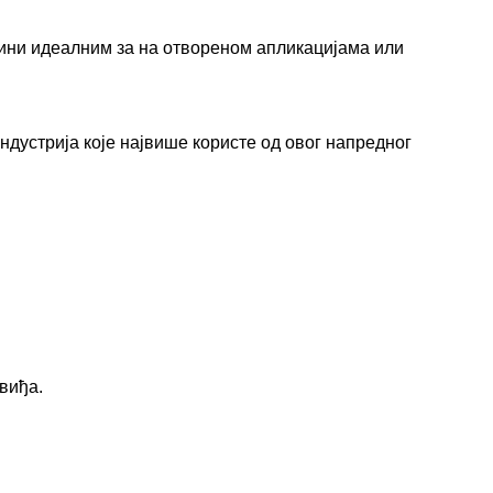
чини идеалним за на отвореном апликацијама или
ндустрија које највише користе од овог напредног
виђа.