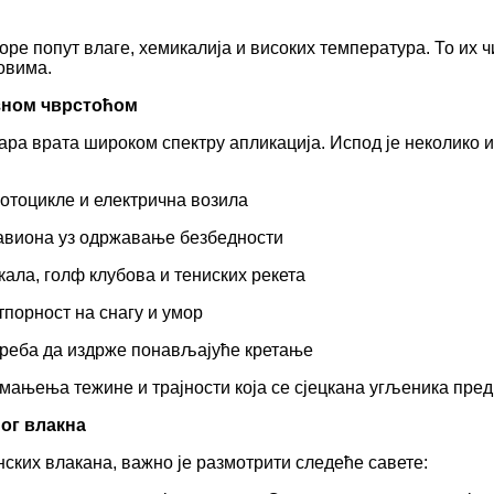
ре попут влаге, хемикалија и високих температура. То их 
овима.
езном чврстоћом
ара врата широком спектру апликација. Испод је неколико и
мотоцикле и електрична возила
 авиона уз одржавање безбедности
ла, голф клубова и тениских рекета
тпорност на снагу и умор
 треба да издрже понављајуће кретање
смањења тежине и трајности која се сјецкана угљеника пред
ог влакна
ских влакана, важно је размотрити следеће савете: