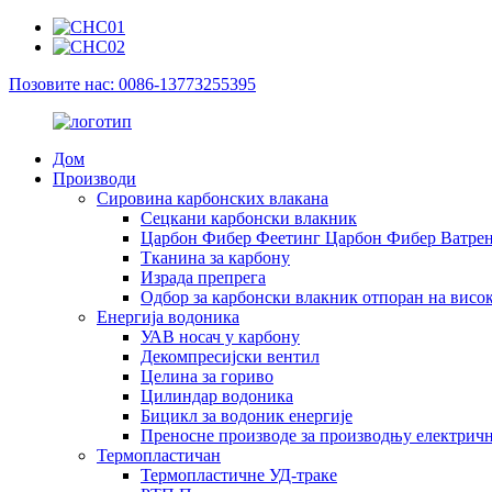
Позовите нас: 0086-13773255395
Дом
Производи
Сировина карбонских влакана
Сецкани карбонски влакник
Царбон Фибер Феетинг Царбон Фибер Ватрен
Тканина за карбону
Израда препрега
Одбор за карбонски влакник отпоран на висо
Енергија водоника
УАВ носач у карбону
Декомпресијски вентил
Целина за гориво
Цилиндар водоника
Бицикл за водоник енергије
Преносне производе за производњу електричне
Термопластичан
Термопластичне УД-траке