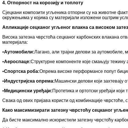
4. Отпорност на корозију и топлоту
Сјецкани композити угљеника отпорни су на животне факто
окружењима у којима су материјали изложени оштрим усл
Апликације сецканог угљеног влакна са високом зат
Висока затезна чврстоћа сецканог карбонских влакана отв
материјала:
•
Аутомобили:
Лагано, али трајни делови за аутомобиле, 
•
Аероспаце:
Структурне компоненте које смањују тежину
•
Спортска роба:
Опрема високе перформансе попут бицика
•
Индустријска опрема:
Машински делови који захтевају о
•
Медицински уређаји:
Протетика и ортотски уређаји који
Свака од ових пријава користи од комбинације чврстоће, 
Како максимизирати затезну чврстоћу сецканог угљен
Да бисте максимално искористили затезну чврстоћу карбон