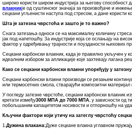
широко користи широм индустрија за његову способност 
влакник
је од суштинског значаја за произвођаче и инжење
сецкани угљенисти наступа под стресом, а дане користи ко
Шта је затезна чврстоћа и зашто је то важно?
Снага затезања односи се на максималну количину стреса,
јак под напетошћу. За индустрије која се ослањају на вис
фактор у одређивању трајности и поузданости њихових пр
Сецкани карбонски влакник, када је правилно укључен у к
идеалним избором за апликације које захтевају лагана р
Како се сецкани карбонски влакни упоређују у затезн
Сецкани карбонски влакни производи се резањем континуир
или термосетних смола, стварајући композитни материјал к
У погледу затезне чврстоће, сецкани карбонски влакник и
кретати између
3000 МПА до 7000 МПА
, у зависности од 
побољшаним капацитетом носивости и отпорношћу на уда
Кључни фактори који утичу на затеглу чврстоћу сецка
1.
Дужина влакана:
Дуже сецкане влакна углавном пружају