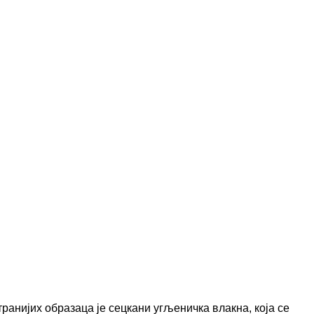
транијих образаца је сецкани угљеничка влакна, која се