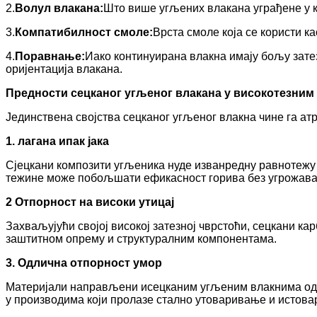
2.
Волул влакана:
Што више угљених влакана уграђене у ко
3.
Компатибилност смоле:
Врста смоле која се користи к
4.
Поравнање:
Иако континуирана влакна имају бољу зате
оријентација влакана.
Предности сецканог угљеног влакана у високотезним
Јединствена својства сецканог угљеног влакна чине га атр
1. лагана ипак јака
Сјецкани композити угљеника нуде изванредну равнотежу 
тежине може побољшати ефикасност горива без угрожав
2 Отпорност на високи утицај
Захваљујући својој високој затезној чврстоћи, сецкани кар
заштитном опрему и структуралним компонентама.
3. Одлична отпорност умор
Материјали направљени исецканим угљеним влакнима одржа
у производима који пролазе стално утоваривање и истовар,