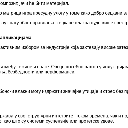
мпозит, јачи ће бити материјал.
ао матрица игра пресудну улогу у томе како добро сецкани в
зну снагу због поравнања, сецкане влакна нуде више свест
 апликацијама
активним избором за индустрије која захтевају високе зате
између тежине и снаге. Ово је посебно важно у индустрија
ања безбедности или перформанси.
бонски влакни могу издржати значајне утицаје и стрес без п
вају свој структурни интегритет током времена, чак и по
 као што су системи суспензије или протетске удове.