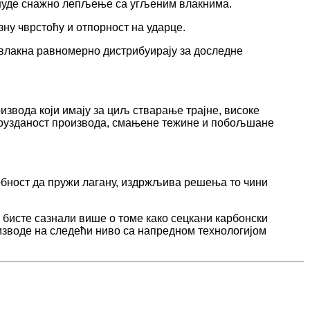
е нуде снажно лепљење са угљеним влакнима.
ну чврстоћу и отпорност на ударце.
 влакна равномерно дистрибуирају за доследне
извода који имају за циљ стварање трајне, високе
поузданост производа, смањене тежине и побољшане
обност да пружи лагану, издржљива решења то чини
а бисте сазнали више о томе како сецкани карбонски
изводе на следећи ниво са напредном технологијом