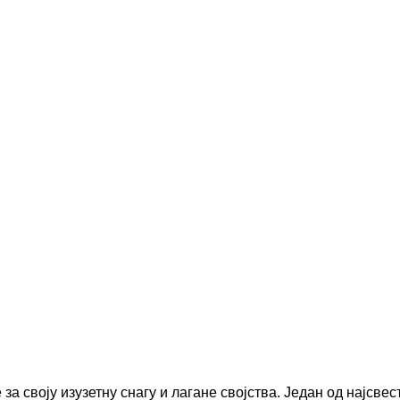
за своју изузетну снагу и лагане својства. Један од најсвес