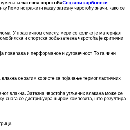
Разумевање
затезна чврстоћа
Сецкани карбонски
нку ћемо истражити какву затезну чврстоћу значи, како се
ома. У практичном смислу, мери се колико је материјал
томобилска и спортска роба-затезна чврстоћа је критични
ја повећава и перформансе и дуговечност. То га чини
а влакна се затим користе за појачање термопластичних
ченог влакна. Затезна чврстоћа угљених влакана може се
ику, снага се дистрибуира широм композита, што резултира
трици.