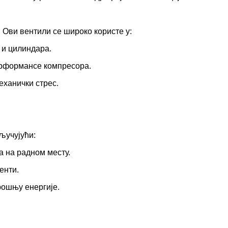
 Ови вентили се широко користе у:
 и цилиндара.
ерформансе компресора.
ханички стрес.
ључујући:
 на радном месту.
енти.
рошњу енергије.