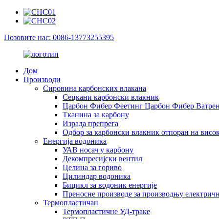
Позовите нас: 0086-13773255395
Дом
Производи
Сировина карбонских влакана
Сецкани карбонски влакник
Царбон Фибер Феетинг Царбон Фибер Ватрен
Тканина за карбону
Израда препрега
Одбор за карбонски влакник отпоран на висо
Енергија водоника
УАВ носач у карбону
Декомпресијски вентил
Целина за гориво
Цилиндар водоника
Бицикл за водоник енергије
Преносне производе за производњу електричне
Термопластичан
Термопластичне УД-траке