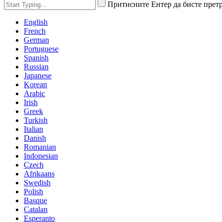
Притисните Ентер да бисте прет
English
French
German
Portuguese
Spanish
Russian
Japanese
Korean
Arabic
Irish
Greek
Turkish
Italian
Danish
Romanian
Indonesian
Czech
Afrikaans
Swedish
Polish
Basque
Catalan
Esperanto