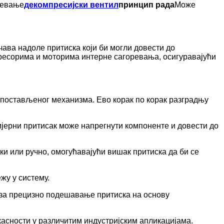
мевање
декомпресијски вентил
принцип рада
Може
ава надоле притиска који би могли довести до
ресорима и моторима интерне сагоревања, осигуравајући
 постављеног механизма. Ево корак по корак разградњу
омјерни притисак може напрегнути компоненте и довести до
ки или ручно, омогућавајући вишак притиска да би се
жу у систему.
за прецизно подешавање притиска на основу
асности у различитим индустријским апликацијама.