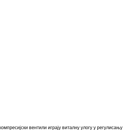
омпресијски вентили играју виталну улогу у регулисању