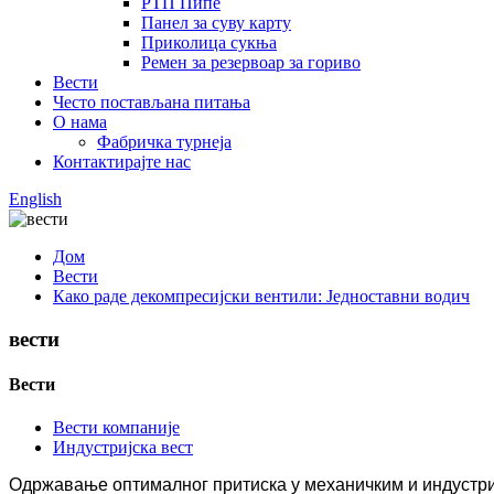
РТП Пипе
Панел за суву карту
Приколица сукња
Ремен за резервоар за гориво
Вести
Често постављана питања
О нама
Фабричка турнеја
Контактирајте нас
English
Дом
Вести
Како раде декомпресијски вентили: Једноставни водич
вести
Вести
Вести компаније
Индустријска вест
Одржавање оптималног притиска у механичким и индустријс