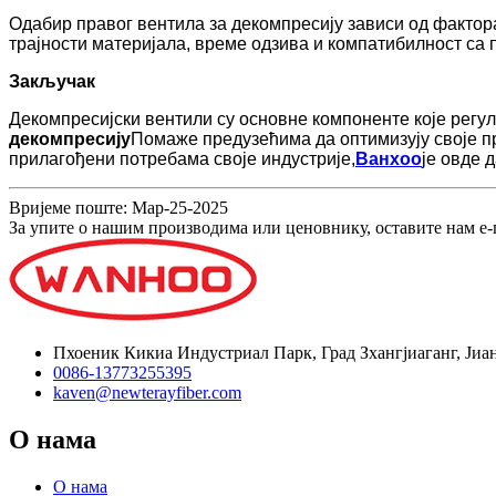
Одабир правог вентила за декомпресију зависи од фактора
трајности материјала, време одзива и компатибилност са
Закључак
Декомпресијски вентили су основне компоненте које регу
декомпресију
Помаже предузећима да оптимизују своје п
прилагођени потребама своје индустрије,
Ванхоо
је овде 
Вријеме поште: Мар-25-2025
За упите о нашим производима или ценовнику, оставите нам е-п
Пхоеник Кикиа Индустриал Парк, Град Зхангјиаганг, Јиа
0086-13773255395
kaven@newterayfiber.com
О нама
О нама