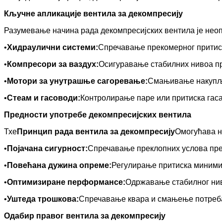
Кључне апликације вентила за декомпресију
Разумевање начина рада декомпресијских вентила је неопх
•
Хидраулични системи:
Спречавање прекомерног притиск
•
Компресори за ваздух:
Осигуравање стабилних нивоа п
•
Мотори за унутрашње сагоревање:
Смањивање накупља
•
Стеам и гасоводи:
Контролирање паре или притиска гаса
Предности употребе декомпресијских вентила
Тхе
Принцип рада вентила за декомпресију
Омогућава н
•
Појачана сигурност:
Спречавање преклопних услова прек
•
Повећана дужина опреме:
Регулирање притиска миними
•
Оптимизиране перформансе:
Одржавање стабилног нив
•
Уштеда трошкова:
Спречавање квара и смањење потреба
Одабир правог вентила за декомпресију