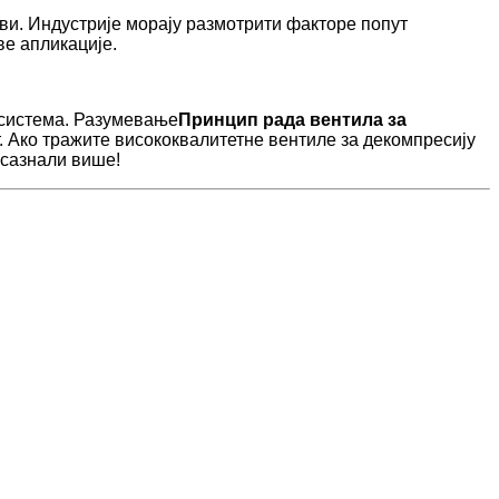
еви. Индустрије морају размотрити факторе попут
ве апликације.
 система. Разумевање
Принцип рада вентила за
 Ако тражите висококвалитетне вентиле за декомпресију
 сазнали више!