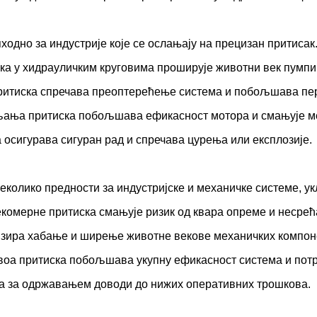
одно за индустрије које се ослањају на прецизан притисак.
а у хидрауличким круговима проширује животни век пумпи
ритиска спречава преоптерећење система и побољшава п
ња притиска побољшава ефикасност мотора и смањује ме
 осигурава сигуран рад и спречава цурења или експлозије.
еколико предности за индустријске и механичке системе, ук
омерне притиска смањује ризик од квара опреме и несрећа
зира хабање и ширење животне векове механичких компон
оа притиска побољшава укупну ефикасност система и пот
 за одржавањем доводи до нижих оперативних трошкова.