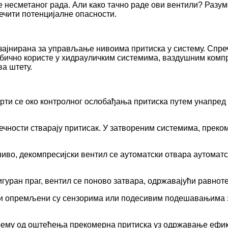
несметаног рада. Али како тачно раде ови вентили? Разу
ечити потенцијалне опасности.
зајнирана за управљање нивоима притиска у систему. Спреч
обично користе у хидрауличким системима, ваздушним комп
ва штету.
рти се око контролног ослобађања притиска путем унапред
 течности стварају притисак. У затвореним системима, прек
ниво, декомпресијски вентил се аутоматски отвара аутоматс
гуран праг, вентил се поново затвара, одржавајући равноте
ли опремљени су сензорима или подесивим подешавањима 
прему од оштећења прекомерна притиска уз одржавање ефик