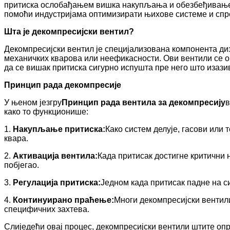
притиска ослобађањем вишка накупљања и обезбеђивање 
помоћи индустријама оптимизирати њихове системе и спр
Шта је декомпресијски вентил?
Декомпресијски вентил је специјализована компонента ди
механичких кварова или неефикасности. Ови вентили се 
да се вишак притиска сигурно испушта пре него што изази
Принцип рада декомпресије
У њеном језгру
Принцип рада вентила за декомпресију
в
како то функционише:
1.
Накупљање притиска:
Како систем делује, гасови или
квара.
2.
Активација вентила:
Када притисак достигне критични 
побјегао.
3.
Регулација притиска:
Једном када притисак падне на си
4.
Континуирано праћење:
Многи декомпресијски венти
специфичних захтева.
Слиједећи овај процес, декомпресијски вентили штите о