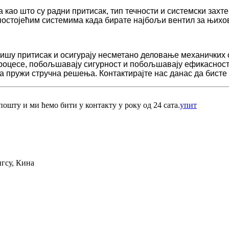
 као што су радни притисак, тип течности и системски захт
 постојећим системима када бирате најбољи вентил за њихо
лишу притисак и осигурају несметано деловање механичких
роцесе, побољшавају сигурност и побољшавају ефикасност.
да пружи стручна решења. Контактирајте нас данас да бисте
ошту и ми ћемо бити у контакту у року од 24 сата.
упит
нгсу, Кина